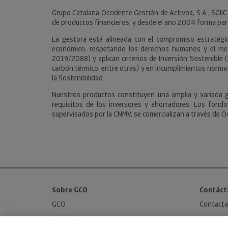
Grupo Catalana Occidente Gestión de Activos, S.A., SGIIC
de productos financieros, y desde el año 2004 forma pa
La gestora está alineada con el compromiso estratégico
económico, respetando los derechos humanos y el med
2019/2088) y aplican criterios de Inversión Sostenible (
carbón térmico, entre otras) y en incumplimientos normat
la Sostenibilidad.
Nuestros productos constituyen una amplia y variada ga
requisitos de los inversores y ahorradores. Los fond
supervisados por la CNMV, se comercializan a través de Oc
Sobre GCO
Contáct
GCO
Contacta
Occident