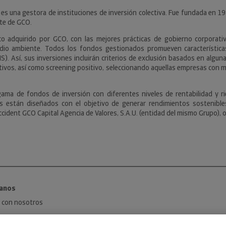
 es una gestora de instituciones de inversión colectiva. Fue fundada en 1
rte de GCO.
 adquirido por GCO, con las mejores prácticas de gobierno corporativo
io ambiente. Todos los fondos gestionados promueven características
IS). Así, sus inversiones incluirán criterios de exclusión basados en al
ivos, así como screening positivo, seleccionando aquellas empresas con mej
ma de fondos de inversión con diferentes niveles de rentabilidad y ri
os están diseñados con el objetivo de generar rendimientos sostenible
cident GCO Capital Agencia de Valores, S.A.U. (entidad del mismo Grupo), of
anos
 con nosotros